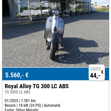
Finanzierung
monatlich ab
€
5.560,- €
44,-
Royal Alloy TG 300 LC ABS
TG 300S LC ABS
01/2025 |
1.501 km
Benzin |
18 kW (24 PS) |
Automatik
Farbe: Silber Metallic