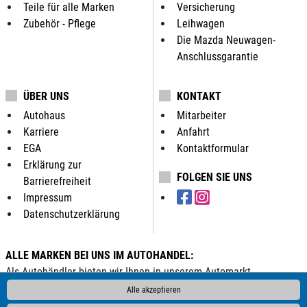
Teile für alle Marken
Versicherung
Zubehör - Pflege
Leihwagen
Die Mazda Neuwagen-
Anschlussgarantie
ÜBER UNS
KONTAKT
Autohaus
Mitarbeiter
Karriere
Anfahrt
EGA
Kontaktformular
Erklärung zur
FOLGEN SIE UNS
Barrierefreiheit
Impressum
Datenschutzerklärung
ALLE MARKEN BEI UNS IM AUTOHANDEL:
Als Autohändler bieten wir Ihnen in unserem Automarkt
Gebrauchtwagen, Jahreswagen und Neuwagen folgender
Alle akzeptieren
Automarken an: