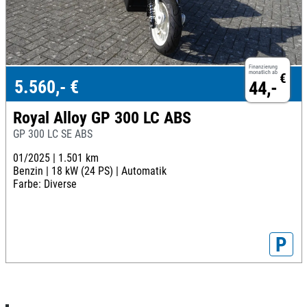
Finanzierung
monatlich ab
€
5.560,- €
44,-
Royal Alloy GP 300 LC ABS
GP 300 LC SE ABS
01/2025 |
1.501 km
Benzin |
18 kW (24 PS) |
Automatik
Farbe: Diverse
P