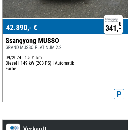
Finanzierung
monatlich ab
€
42.890,- €
341,-
Ssangyong MUSSO
GRAND MUSSO PLATINUM 2.2
09/2024 |
1.501 km
Diesel |
149 kW (203 PS) |
Automatik
Farbe:
P
Verkauft