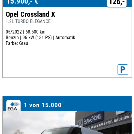
15.900,- €
126,-
Opel Crossland X
1.2L TURBO ELEGANCE
05/2022 |
68.500 km
Benzin |
96 kW (131 PS) |
Automatik
Farbe: Grau
P
1 von 15.000