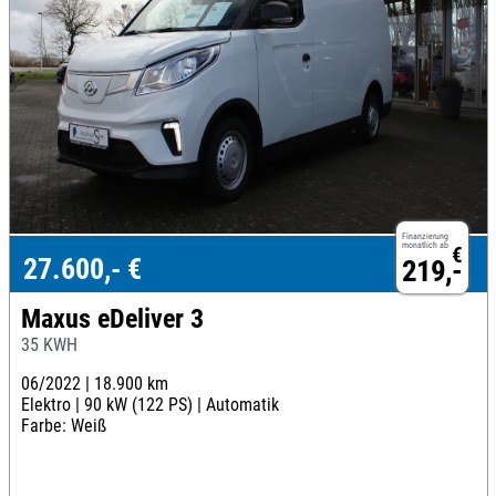
Finanzierung
monatlich ab
€
27.600,- €
219,-
Maxus eDeliver 3
35 KWH
06/2022 |
18.900 km
Elektro |
90 kW (122 PS) |
Automatik
Farbe: Weiß