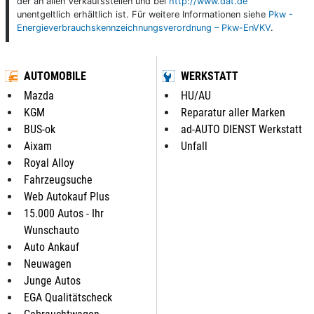
der an allen Verkaufsstellen und bei
http://www.dat.de
unentgeltlich erhältlich ist. Für weitere Informationen siehe
Pkw -
Energieverbrauchskennzeichnungsverordnung – Pkw-EnVKV
.
AUTOMOBILE
WERKSTATT
Mazda
HU/AU
KGM
Reparatur aller Marken
BUS-ok
ad-AUTO DIENST Werkstatt
Aixam
Unfall
Royal Alloy
Fahrzeugsuche
Web Autokauf Plus
15.000 Autos - Ihr
Wunschauto
Auto Ankauf
Neuwagen
Junge Autos
EGA Qualitätscheck