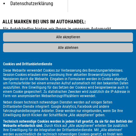
Datenschutzerklärung
ALLE MARKEN BEI UNS IM AUTOHANDEL:
Als Autohändler bieten wir Ihnen in unserem Automarkt
Gebrauchtwagen, Jahreswagen und Neuwagen folgender
Alle akzeptieren
Automarken an:
Alle ablehnen
ALPINA
Abarth
Aixam
Alfa Romeo
Audi
BMW
Bentley
Borgward
Bürstner
Cadillac
Carthago
Cookies und Drittanbieterdienste
Chausson
Chevrolet
Citroën
Corvette
Cupra
DAF
Diese Webseite verwendet Cookies zur Verbesserung des Benutzungserlebnisses.
Session-Cookies erlauben eine Zuordnung Ihrer aktuellen Browsersitzung beim
DFSK
DS Automobiles
Dacia
Dodge
Etrusco
Fiat
Navigieren durch die Webseite. Eingaben in Formularen werden in Cookies abgelegt,
um Formularfelder bei einem erneuten Aufruf automatisch mit den bekannten Daten
Ford
GWM
Genesis
Honda
Hyundai
Itineo
Iveco
auszufüllen. Ihre Einwilligung für das Setzen der Cookies wird beispielsweise auch in
Jaguar
Jeep
KGM
Kia
Knaus
Lada
Land Rover
einem Cookie gespeichert. Zu statistischen Zwecken wird zusätzlich die IP-Adresse in
Form von anonymisierten Webseitenzugriffszählern verwendet.
Leapmotor
Lexus
MAN
MF
MG
MINI
Malibu
Neben diesen technisch notwendigen Diensten werden auf einigen Seiten
Maserati
Maxus
Mazda
Mercedes-Benz
Mitsubishi
Drittanbieter-Dienste integriert: Google Analytics, Facebook und andere
fahrzeughandelbezogene Anbieter. Diese werden nur eingebunden, wenn Sie Ihre
Mooveo
Nissan
Opel
Peugeot
Plymouth
Polestar
Einwilligung durch Klicken der Schaltfläche „Alle akzeptieren" geben.
Porsche
Pössl
Renault
Royal Alloy
Seat
Skoda
Technisch notwendige Cookies werden in jedem Fall gesetzt, da sie für den Betrieb der
Webseite erforderlich sind.
Durch Klick auf „Alle akzeptieren" erteilen Sie zusätzlich
Smart
Ssangyong
Subaru
Suzuki
Terex
Tesla
Toyota
Ihre Einwilligung für die Integration der Drittanbieterdienste. Mit „Alle ablehnen"
werden ausschließlich die technisch notwendigen Cookies gesetzt; es findet kein
Volkswagen
Volvo
Weinsberg
e.GO