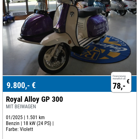
Finanzierung
monatlich ab
€
9.800,- €
78,-
Royal Alloy GP 300
MIT BEIWAGEN
01/2025 |
1.501 km
Benzin |
18 kW (24 PS) |
Farbe: Violett